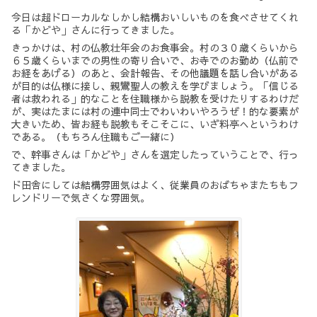
今日は超ドローカルなしかし結構おいしいものを食べさせてくれ
る「かどや」さんに行ってきました。
きっかけは、村の仏教壮年会のお食事会。村の３０歳くらいから
６５歳くらいまでの男性の寄り合いで、お寺でのお勤め（仏前で
お経をあげる）のあと、会計報告、その他議題を話し合いがある
が目的は仏様に接し、親鸞聖人の教えを学びましょう。「信じる
者は救われる」的なことを住職様から説教を受けたりするわけだ
が、実はたまには村の連中同士でわいわいやろうぜ！的な要素が
大きいため、皆お経も説教もそこそこに、いざ料亭へというわけ
である。（もちろん住職もご一緒に）
で、幹事さんは「かどや」さんを選定したっていうことで、行っ
てきました。
ド田舎にしては結構雰囲気はよく、従業員のおばちゃまたちもフ
レンドリーで気さくな雰囲気。