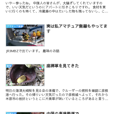
いやー参ったね。 中国人の皆さんが、大騒ぎしてくれていますの
で、いい天気だというのにアパートに引きこもりですわ。 食材を買
いに行くのも怖くて、冷蔵庫の中はたいした物も残ってないし、こん
な状況が長引けばマジやばい。 日本人だと分からない...
実は私アマチュア無線もやってま
アマチュア無線
す
JR3MBZで出ています。 趣味のお話
座禅草を見てきた
散策
明日の海津大崎桜を見る会の準備で、クルーザーの燃料を確認に彦根
港へ行った。その帰りいい天気だったので彦根城へよって、それから
米原市の枝折というとこに片栗草が咲いているところがあると言うこ
とで行ってきた。 現地についてちょっとし...
中国の高速鉄道で
中国生活