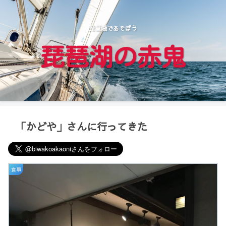
琵琶湖であそぼう
琵琶湖の赤鬼
「かどや」さんに行ってきた
食事