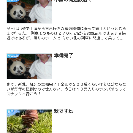
今日は出張で上海から南京行きの高速鉄道に乗って鎮江というところ
まで行った。 列車そのものは２７０km/hから300km/hでまぁまぁ快
適ではあるが、帰りのホームで 向かい側の列車に間違って乗ってし
まい、発車寸前で慌てて降りたお客に対して...
準備完了
中国生活
さて、新札、紅包の準備完了！全部で５００袋くらい作らねばならな
いが毎年の恒例なので仕方ない。今日は１０元入りのホンパオもって
スナックへ行こう！
秋ですね
散策