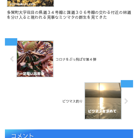
多賀町大字佐目の県道３４号線と国道３０６号線の交わる付近の林道
を分け入ると現われる見事なミツマタの群生を見てきた
コロナをぶっ飛ばせ第４弾
ビワマス釣り
コメント