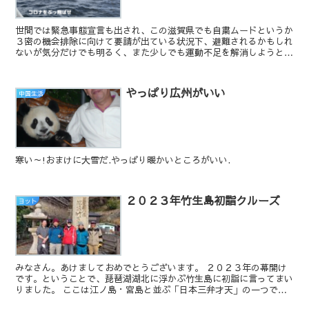
世間では緊急事態宣言も出され、この滋賀県でも自粛ムードというか
３密の機会排除に向けて要請が出ている状況下、避難されるかもしれ
ないが気分だけでも明るく、また少しでも運動不足を解消しようとい
うことで、琵琶湖に繰り出してクルージングを楽しんできた...
やっぱり広州がいい
中国生活
寒い～!おまけに大雪だ.やっぱり暖かいところがいい.
２０２３年竹生島初詣クルーズ
ヨット
みなさん。あけましておめでとうございます。 ２０２３年の幕開け
です。ということで、琵琶湖湖北に浮かぶ竹生島に初詣に言ってまい
りました。 ここは江ノ島・宮島と並ぶ「日本三弁才天」の一つで
す。ここ竹生島宝厳寺は、724年に建立された...