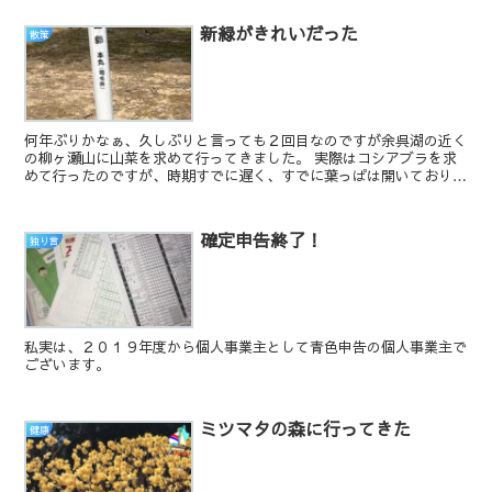
新緑がきれいだった
散策
何年ぶりかなぁ、久しぶりと言っても２回目なのですが余呉湖の近く
の柳ヶ瀬山に山菜を求めて行ってきました。 実際はコシアブラを求
めて行ったのですが、時期すでに遅く、すでに葉っぱは開いており採
るのは断念。新緑を楽しむことにしました。 ...
確定申告終了！
独り言
私実は、２０１９年度から個人事業主として青色申告の個人事業主で
ございます。
ミツマタの森に行ってきた
健康