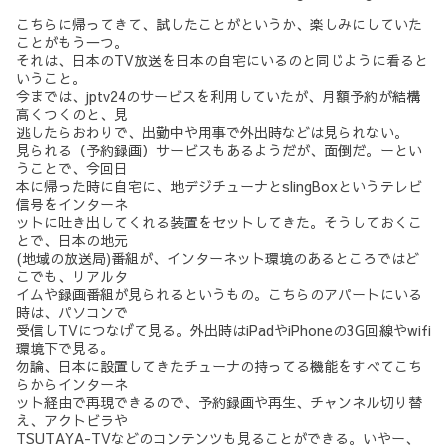
こちらに帰ってきて、試したことがというか、楽しみにしていた
ことがもう一つ。
それは、日本のTV放送を日本の自宅にいるのと同じように看ると
いうこと。
今までは、jptv24のサービスを利用していたが、月額予約が結構
高くつくのと、見
逃したらおわりで、出勤中や用事で外出時などは見られない。
見られる（予約録画）サービスもあるようだが、面倒だ。ーとい
うことで、今回日
本に帰った時に自宅に、地デジチューナとslingBoxというテレビ
信号をインターネ
ットに吐き出してくれる装置をセットしてきた。そうしておくこ
とで、日本の地元
(地域の放送局)番組が、インターネット環境のあるところではど
こでも、リアルタ
イムや録画番組が見られるというもの。こちらのアパートにいる
時は、パソコンで
受信しTVにつなげて見る。外出時はiPadやiPhoneの3G回線やwifi
環境下で見る。
勿論、日本に設置してきたチューナの持ってる機能をすべてこち
らからインターネ
ット経由で再現できるので、予約録画や再生、チャンネル切り替
え、アクトビラや
TSUTAYA-TVなどのコンテンツも見ることができる。いやー、