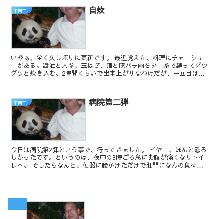
自炊
中国生活
いやぁ、全く久しぶりに更新です。 最近覚えた、料理にチャーシュ
ーがある。醤油と人参、玉ねぎ、酒と豚バラ肉をタコ糸で縛ってグツ
グツと炊き込む。2時間くらいで出来上がりなわけだが、一回目は酒
の量が少なかったの少し塩っ辛くなってしまった。そこで...
病院第二弾
中国生活
今日は病院第2弾という事で、行ってきました。 イヤー、ほんと恐ろ
しかったです。というのは、夜中の3時ごろ急にお腹が痛くなりトイ
レへ。 そしたらなんと、便器に腰かけただけで肛門になんの負荷も
感じることなくジャーっと（オシッコではありません...