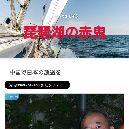
琵琶湖であそぼう
琵琶湖の赤鬼
中国で日本の放送を
中国生活