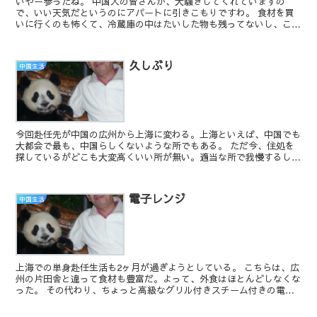
いやー参ったね。 中国人の皆さんが、大騒ぎしてくれていますの
で、いい天気だというのにアパートに引きこもりですわ。 食材を買
いに行くのも怖くて、冷蔵庫の中はたいした物も残ってないし、こん
な状況が長引けばマジやばい。 日本人だと分からない...
久しぶり
中国生活
今回赴任先が中国の広州から上海に変わる。上海といえば、中国でも
大都会で最も、中国らしくないような所でもある。 ただ今、住処を
探しているがどこも大変高くいい所が無い。適当な所で我慢するしか
ないのか?? 全然話は違うが、卒業式も一段...
電子レンジ
中国生活
上海での単身赴任生活も2ヶ月が過ぎようとしている。 こちらは、広
州の片田舎と違って食材も豊富だ。よって、外食はほとんどしなくな
った。 その代わり、ちょっと高級なグリル付きスチーム付きの電子
レンジを購入した。 なんでも、焼きそばやハンバ...