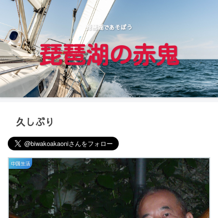
琵琶湖であそぼう
琵琶湖の赤鬼
久しぶり
中国生活