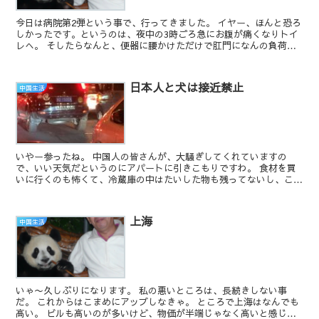
今日は病院第2弾という事で、行ってきました。 イヤー、ほんと恐ろ
しかったです。というのは、夜中の3時ごろ急にお腹が痛くなりトイ
レへ。 そしたらなんと、便器に腰かけただけで肛門になんの負荷も
感じることなくジャーっと（オシッコではありません...
日本人と犬は接近禁止
中国生活
いやー参ったね。 中国人の皆さんが、大騒ぎしてくれていますの
で、いい天気だというのにアパートに引きこもりですわ。 食材を買
いに行くのも怖くて、冷蔵庫の中はたいした物も残ってないし、こん
な状況が長引けばマジやばい。 日本人だと分からない...
上海
中国生活
いゃ〜久しぶりになります。 私の悪いところは、長続きしない事
だ。 これからはこまめにアップしなきゃ。 ところで上海はなんでも
高い。 ビルも高いのが多いけど、物価が半端じゃなく高いと感じ