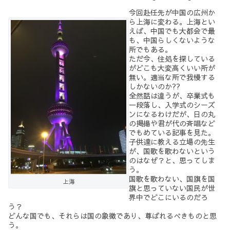
今回赴任先が中国の広州か
ら上海に変わる。上海とい
えば、中国でも大都会で最
も、中国らしくないような
所でもある。
ただ今、住処を探している
がどこも大変高くいい所が
無い。適当な所で我慢する
しかないのか??
全然話は違うが、卒業式も
一段落し、入学式のシーズ
ンになるわけだが、日の丸
の掲揚や君が代の斉唱など
でもめている記事を見た。
子供達に教える立場の先生
が、国歌を歌わないという
のはなぜ？と、思ってしま
う。
国歌を歌わない、国旗を国
上海
旗と思っていない国民が世
界中でどこにいるのだろ
う？
どんな国でも、それらは国の象徴であり、尊ばれるべきものと思
う。