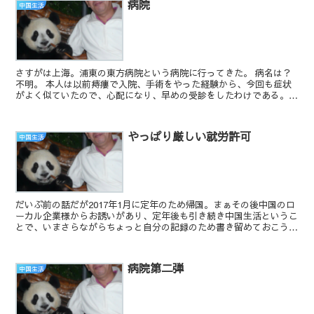
病院
中国生活
さすがは上海。浦東の東方病院という病院に行ってきた。 病名は？
不明。 本人は以前痔瘻で入院、手術をやった経験から、今回も症状
がよく似ていたので、心配になり、早めの受診をしたわけである。
行ってびっくり、とにかく人が半端じゃなく多い。デ...
やっぱり厳しい就労許可
中国生活
だいぶ前の話だが2017年1月に定年のため帰国。まぁその後中国のロ
ーカル企業様からお誘いがあり、定年後も引き続き中国生活というこ
とで、いまさらながらちょっと自分の記録のため書き留めておこうと
思う。 まず苦労したのがビザの取得。 60歳以...
病院第二弾
中国生活