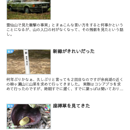
霊仙山で見た衝撃の事実」とまぁこんな言い方をすると何事かという
ことになるが、山の入口の村がなくなって、その残骸を見たという話
し。
新緑がきれいだった
散策
何年ぶりかなぁ、久しぶりと言っても２回目なのですが余呉湖の近く
の柳ヶ瀬山に山菜を求めて行ってきました。 実際はコシアブラを求
めて行ったのですが、時期すでに遅く、すでに葉っぱは開いており採
るのは断念。新緑を楽しむことにしました。 ...
座禅草を見てきた
散策