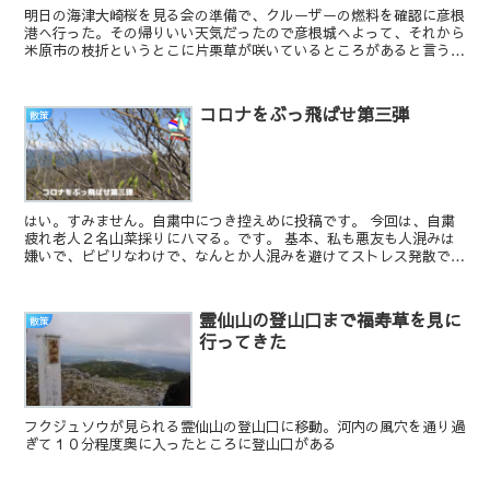
明日の海津大崎桜を見る会の準備で、クルーザーの燃料を確認に彦根
港へ行った。その帰りいい天気だったので彦根城へよって、それから
米原市の枝折というとこに片栗草が咲いているところがあると言うこ
とで行ってきた。 現地についてちょっとし...
コロナをぶっ飛ばせ第三弾
散策
はい。すみません。自粛中につき控えめに投稿です。 今回は、自粛
疲れ老人２名山菜採りにハマる。です。 基本、私も悪友も人混みは
嫌いで、ビビリなわけで、なんとか人混みを避けてストレス発散でき
る場所はないかということで、思いついたのが...
霊仙山の登山口まで福寿草を見に
散策
行ってきた
フクジュソウが見られる霊仙山の登山口に移動。河内の風穴を通り過
ぎて１０分程度奥に入ったところに登山口がある