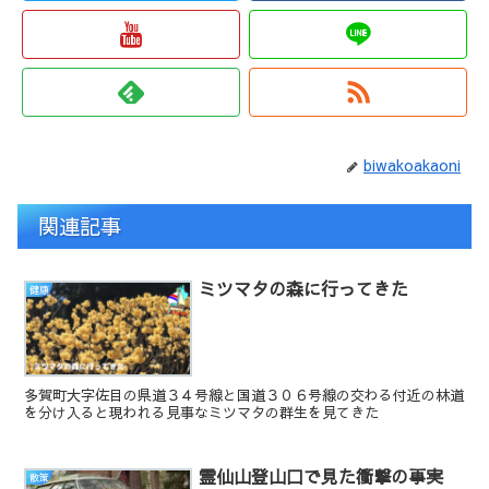
biwakoakaoni
関連記事
ミツマタの森に行ってきた
健康
多賀町大字佐目の県道３４号線と国道３０６号線の交わる付近の林道
を分け入ると現われる見事なミツマタの群生を見てきた
霊仙山登山口で見た衝撃の事実
散策