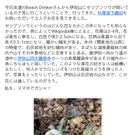
今日友達のBeach Drinkerさんから伊吹山にセツブンソウが咲いて
いるので見に行こうということで、行ってきた。
杉尾信子画伯
も
お供いただいて３人でお花を見てきました。
セツブンソウというのはどんな花なのかこの年になっても知らな
かったので、例によってWikipedia様によると、花期は2-4月。花
は茎先に単生し、白色で径2-2.5cmになる。花柄は茎葉から出て
長さ0.5-1cmになり、細かい絨毛がある。本州（関東地方以西）
の特産で、石灰岩地を好む傾向があり、まばらな温帯夏緑林の林
内や山すその半影地などに生育するとある。奥伊吹へ向かう道の
途中に
伊吹山四大護国寺
の一つの長尾護国寺があるその境内の一
角にちらほらと咲いていた。このような草花の好きな人は結構い
るたしく、何人かマクロレンズをつけた高級カメラを持った人
が、写真をとったりしていた。伊吹山は石灰岩の山なので、この
花には適しているのだろう。
私も、スマホでガシャ！