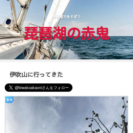
琵琶湖であそぼう
琵琶湖の赤鬼
伊吹山に行ってきた
散策