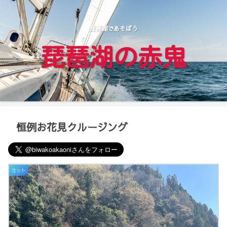
琵琶湖であそぼう
琵琶湖の赤鬼
恒例お花見クルージング
ヨット