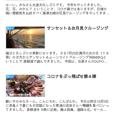
はーい。みなさん大変お久しぶりです。 今年もやってきました。
花、花、みかん？ ということで、コロナ禍ではありますが、日頃の
暗い雰囲気を払拭すべく海津大崎お花見クルージングをやってきまし
た。今回は１０名の参加で...
サンセット＆お月見クルージング
ヨット
随分と久しぶりの更新になります。 さる7月25日満月の次の日（１６
夜）の夕方からサンセット＆ムーンライトクルージングWithBBQと
いうことで 琵琶湖で遊んできました。 今回は、石原さんのDUFOR
３３５豪華クルーザーです...
コロナをぶっ飛ばせ第４弾
ヨット
酔い子のみなさーん。こんにちわ、こんばんわ。 今日は昨日12月5日
に赤鬼Ⅱで夏にもお世話になった菅浦の佐吉さんへ鴨鍋を食べにいっ
てきました。 彦根港を９時に出発。風は西風、進路は北。セールを
上げ機帆走で菅浦を目指します。 ...