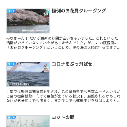
恒例のお花見クルージング
ヨット
みなさーん！ だいぶ更新の期間が空いちゃいました。これといった
活動ができていなくてネタがありませんでした。が、 この度恒例の
「お花見クルージング」ということで、例の海津大崎に行ってきまし
た。 １週間遅れのご報告ですが去る４...
コロナをぶっ飛ばせ
ヨット
世間では緊急事態宣言も出され、この滋賀県でも自粛ムードというか
３密の機会排除に向けて要請が出ている状況下、避難されるかもしれ
ないが気分だけでも明るく、また少しでも運動不足を解消しようとい
うことで、琵琶湖に繰り出してクルージングを楽しんできた...
ヨットの話
ヨット