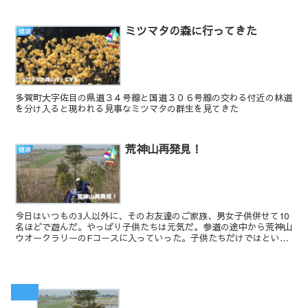
ルージングは先般別のページで紹介し...
ミツマタの森に行ってきた
健康
多賀町大字佐目の県道３４号線と国道３０６号線の交わる付近の林道
を分け入ると現われる見事なミツマタの群生を見てきた
荒神山再発見！
健康
今日はいつもの3人以外に、そのお友達のご家族、男女子供併せて10
名ほどで遊んだ。やっぱり子供たちは元気だ。参道の途中から荒神山
ウオークラリーのFコースに入っていった。子供たちだけではという
ことで、つられてウオークラリーコースに突入。えらい目にあった。