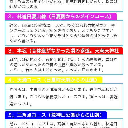
富士も望めるポイントがある。途中稲村神社があり、秋には
紅葉が楽しめる。
２．林道日夏山線（日夏側からのメインコース）
約２．８Kmの気軽なコースで、多くの老若男女がウオーキ
ングを楽しんでいる。舗装されており、とても歩きやすい
し、いろいろな木々や花々を眺めなら琵琶湖の眺めも楽しみ
ながら登れる。
３，本坂（昔林道がなかった頃の参道。天満天神社
からのコース）
難易度は結構高く、荒神山神社（頂上）への表参道。昔はこ
の道しかなかったので昔の石畳や階段が残っている。
いやー、昔の人はすごかった。いっぱい汗かきます。
４，天満コース（日夏町天満からの山道）
こちらは、宇曽川の天満橋側から登ります。途中で本坂に合
流します。こちらも結構厳しいコースです。頂上へは一番近
道かもです。
５，三角点コース（荒神山公園からの山道）
超ハードなコースですね。荒神山自然の家から登り、林道日