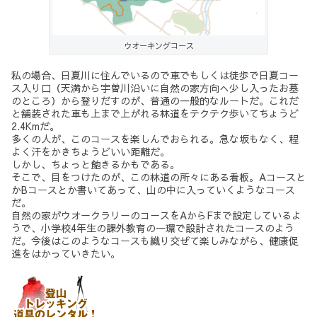
ウオーキングコース
私の場合、日夏川に住んでいるので車でもしくは徒歩で日夏コー
ス入り口（天満から宇曽川沿いに自然の家方向へ少し入ったお墓
のところ）から登りだすのが、普通の一般的なルートだ。これだ
と舗装された車も上まで上がれる林道をテクテク歩いてちょうど
2.4Kmだ。
多くの人が、このコースを楽しんでおられる。急な坂もなく、程
よく汗をかきちょうどいい距離だ。
しかし、ちょっと飽きるかもである。
そこで、目をつけたのが、この林道の所々にある看板。Aコースと
かBコースとか書いてあって、山の中に入っていくようなコース
だ。
自然の家がウオークラリーのコースをAからFまで設定しているよ
うで、小学校4年生の課外教育の一環で設計されたコースのよう
だ。今後はこのようなコースも織り交ぜて楽しみながら、健康促
進をはかっていきたい。