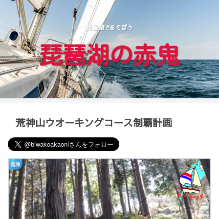
琵琶湖であそぼう
琵琶湖の赤鬼
荒神山ウオーキングコース制覇計画
健康