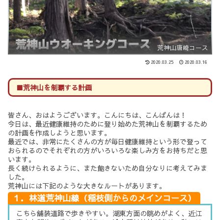
荒神山唐崎コース
2020.03.25
2020.03.16
■荒神山を制覇する計画
皆さん、おはようございます。こんにちは、こんばんは！
今日は、最近健康維持のために登り始めた荒神山を制覇するため
の計画を作成しようと思います。
最近では、非常にたくさんの方が毎日健康維持という形で登って
おられるのでそれぞれの方がいろいろな楽しみ方をお持ちだと思
います。
長く続けられるように、また飽きないため自分なりに考えてみま
した。
荒神山には下記のような大きなルートがあります。
１．林道荒神山線（稲枝側からのメインコース）
こちら舗装道路で歩きやすい。湖東方面の眺めがよく、近江