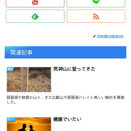
biwakoakaoni
関連記事
荒神山に登ってきた
健康
琵琶湖や鈴鹿の山々、また比叡山や琵琶湖バレイと美しい眺めを堪能
した。
健康でいたい
サプリ